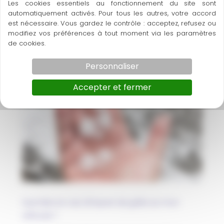
Les cookies essentiels au fonctionnement du site sont
Nos dernières actualités
automatiquement activés. Pour tous les autres, votre accord
est nécessaire. Vous gardez le contrôle : acceptez, refusez ou
modifiez vos préférences à tout moment via les paramètres
de cookies.
Personnaliser
Accepter et fermer
Que faire en cas d’impact de grêle sur mon
véhicule ?