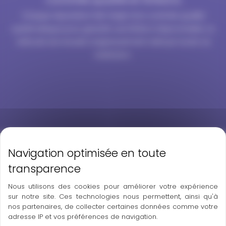
Chaque réparation fait l’objet d’un contrôle qualité
systématique pour garantir une finition irréprochable. Le
véhicule est ensuite soigneusement nettoyé avant sa
restitution.
Ce que disent nos clients
Nous utilisons des cookies pour améliorer votre expérience
sur notre site. Ces technologies nous permettent, ainsi qu'à
nos partenaires, de collecter certaines données comme votre
adresse IP et vos préférences de navigation.