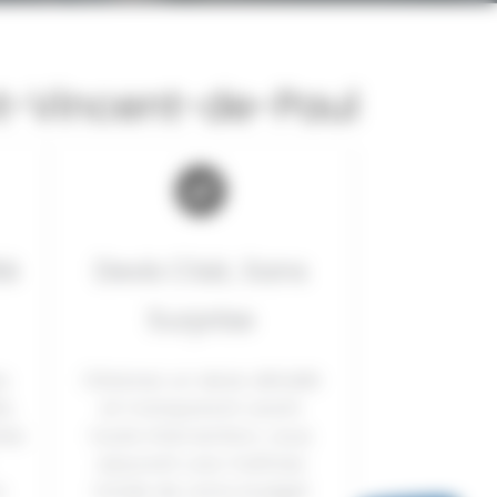
nt-Vincent-de-Paul
té
Devis Clair, Sans
Surprise
s
Obtenez un devis détaillé
é,
et transparent avant
les
toute intervention, vous
assurant une maîtrise
e
totale de votre budget