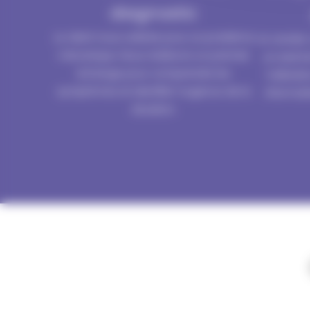
diagnostic
Le client nous sollicite pour un problème
Un rendez-v
mécanique. Nous réalisons un premier
un examen
échange pour comprendre les
l’utilisa
symptômes et identifier l’urgence de la
informat
situation.