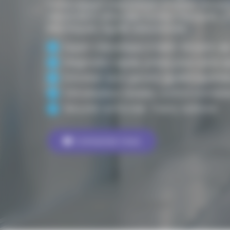
Votre expert mécanicien à Saint-Vincent
réparation véhicules toutes marques, y
électriques. Agréé assurances.
Expert mécanique à Saint-Vincent-de
Diagnostic rapide, précis pour votre a
Entretien auto garanti, qualité supérie
Climatisation révisée, confort immédia
Sécurité renforcée : freins, batterie.
Contactez-nous