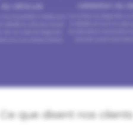
validation du d
du véhicule
Sur la base du diagnostic, un d
ous est planifié à l’atelier pour
et détaillé est fourni au client
 détaillé du véhicule, incluant
les réparations nécessaires et
tion de nos outils de diagnostic
associés, avant toute interv
isés pour une analyse précise.
Ce que disent nos client