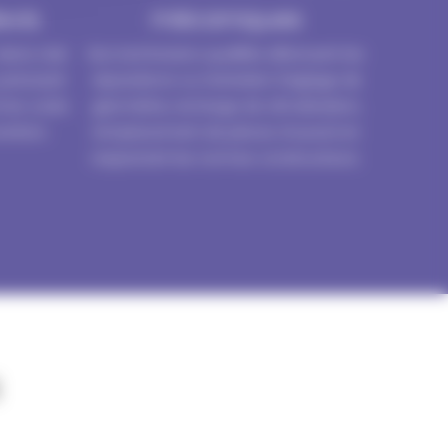
evis
mécaniques
evis clair
Nos techniciens qualifiés effectuent les
, précisant
réparations ou l’entretien (réglage de
 les coûts
géométrie, recharge de climatisation,
ention.
remplacement de pièces d’usure) en
respectant les normes constructeurs.
s