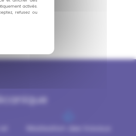
ce et afficher des
atiquement activés.
ceptez, refusez ou
mécanique
 et
Réalisation des travaux