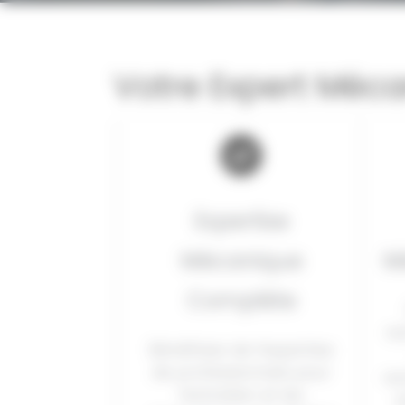
Votre Expert Méca
Expertise
Mécanique
M
Complète
re
Bénéficiez de l’expertise
de professionnels pour
re
l’entretien et les
d