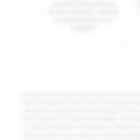
réparations essentielles
f
de votre véhicule, assurant
sa performance et sa
longévité.
Une expertise mécanique éprouvée au service de Sa
SMB CAR intervient à Saint-Vincent-de-Paul pour pro
mécaniques avec plus de 20 ans d’expérience dans 
Notre équipe de 12 collaborateurs qualifiés maîtrise 
sur véhicules hybrides et électriques, une spécialité
secteur. Basés à Saint-Loubès, nous étendons nature