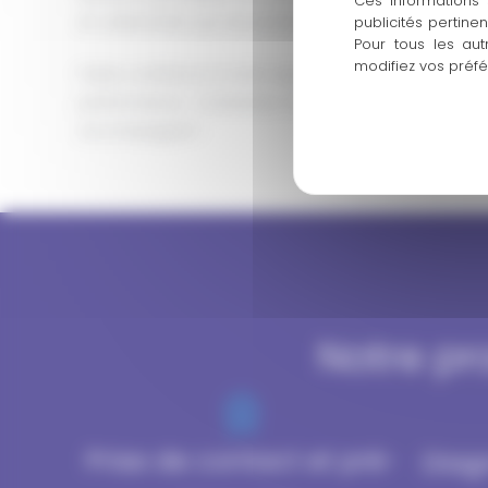
Ces informations 
et collectivités qui nécessitent une réactivité maxima
publicités pertine
Pour tous les aut
modifiez vos préf
Faites confiance à notre expertise pour redonner à v
performance… Contactez-nous pour découvrir co
accompagner !
Notre pr
Prise de contact et pré-
Diag