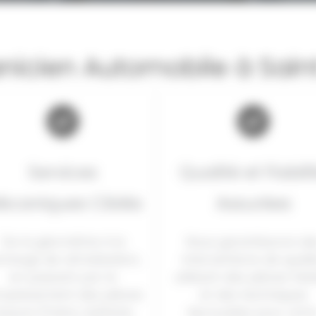
nicien Automobile à Sai
Services
Qualité et Fiabili
écaniques Ciblés
Assurées
De la géométrie à la
Nous garantissons de
charge de climatisation,
interventions de qualit
en passant par le
utilisant des pièces fiab
mplacement des pièces
et des techniques
’usure (freins, batterie,
éprouvées pour votr