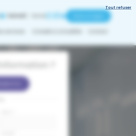
Tout refuser
Samedi
Fermé
2
Devis en ligne
os services
Conseils & Actualités
Contact
nformation ?
 68 37 12
ou
Nom
*
Email
*