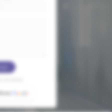
oyer
 sécurisées
48 avis