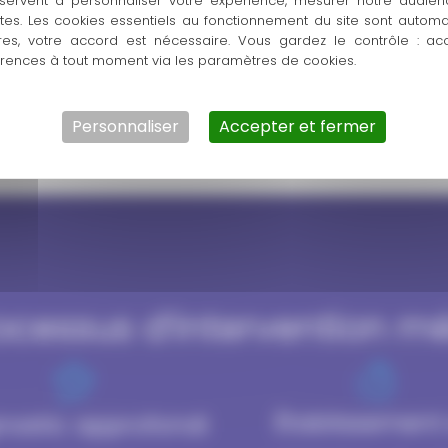
servent à personnaliser votre expérience, mesurer notre audien
le.
ntes. Les cookies essentiels au fonctionnement du site sont autom
res, votre accord est nécessaire. Vous gardez le contrôle : ac
érences à tout moment via les paramètres de cookies.
otre véhicule toute sa
mment nous pouvons vous
Personnaliser
Accepter et fermer
ocessus d’intervention 
Établissement
nostic approfondi