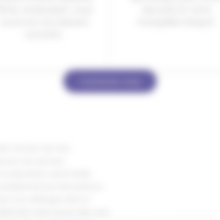
iltres, ampoules), nous
sécurité et votre
couvrons vos besoins
tranquillité d’esprit.
courants.
Contactez-nous
int-Vincent-de-Paul
poser ses services
la réparation automobile.
parfaitement les interventions
 qui nous distingue dans le
llement notre savoir-faire vers