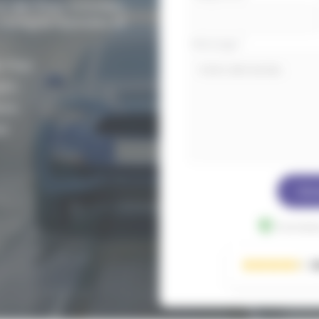
-de-Paul. Entretien,
 compris hybrides et
Message
*
-Paul.
uto.
ure.
t.
Env
Données
1